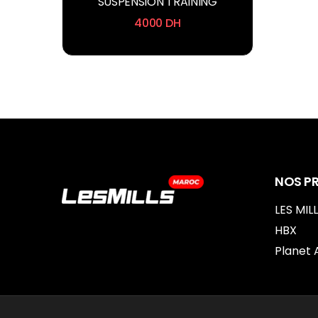
SUSPENSION TRAINING
4000
DH
NOS P
LES MIL
HBX
Planet 